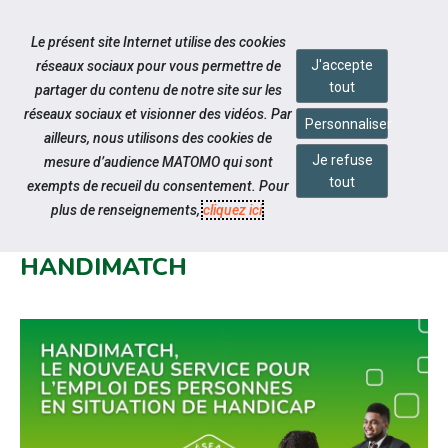
Accéder à notre page Facebook
Accéder à notre page Linkedin
Aller à la navigation
Le présent site Internet utilise des cookies
Aller au contenu
J'accepte
réseaux sociaux pour vous permettre de
tout
partager du contenu de notre site sur les
réseaux sociaux et visionner des vidéos. Par
Personnaliser
ailleurs, nous utilisons des cookies de
Je refuse
mesure d’audience MATOMO qui sont
Notre actualité
tout
exempts de recueil du consentement. Pour
#SEEPH2025 : LES OPÉRATEURS
plus de renseignements,
cliquez ici
.
DU RPE PRÉSENTENT
HANDIMATCH