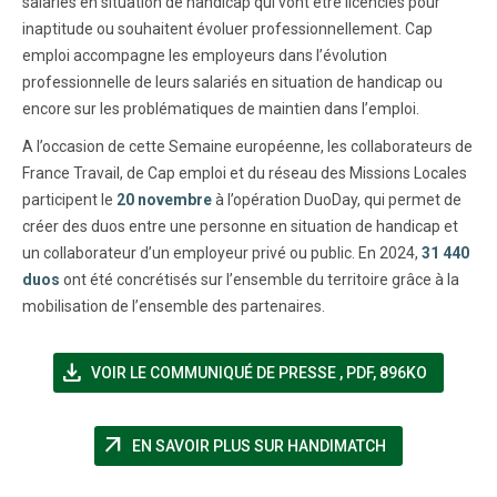
salariés en situation de handicap qui vont être licenciés pour
inaptitude ou souhaitent évoluer professionnellement. Cap
emploi accompagne les employeurs dans l’évolution
professionnelle de leurs salariés en situation de handicap ou
encore sur les problématiques de maintien dans l’emploi.
A l’occasion de cette Semaine européenne, les collaborateurs de
France Travail, de Cap emploi et du réseau des Missions Locales
participent le
20 novembre
à l’opération DuoDay, qui permet de
créer des duos entre une personne en situation de handicap et
un collaborateur d’un employeur privé ou public. En 2024,
31 440
duos
ont été concrétisés sur l’ensemble du territoire grâce à la
mobilisation de l’ensemble des partenaires.
file_download
(NOUVELLE FENÊTRE)
VOIR LE COMMUNIQUÉ DE PRESSE
,
PDF, 896KO
arrow_outward
(NOUVELLE FE
EN SAVOIR PLUS SUR HANDIMATCH