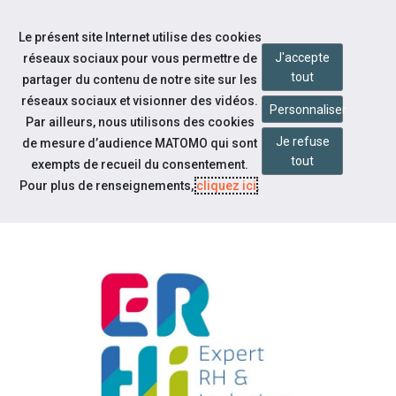
Accéder à notre page Facebook
Accéder à notre page Linkedin
Aller à la navigation
Le présent site Internet utilise des cookies
Aller au contenu
J'accepte
réseaux sociaux pour vous permettre de
tout
partager du contenu de notre site sur les
réseaux sociaux et visionner des vidéos.
Personnaliser
Par ailleurs, nous utilisons des cookies
Je refuse
de mesure d’audience MATOMO qui sont
Notre actualité
tout
exempts de recueil du consentement.
CAP EMPLOI 72 FAIT PARTIE DU
Pour plus de renseignements,
cliquez ici
.
GROUPEMENT ERHI !