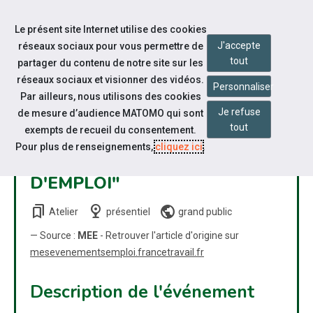
Accéder à notre page Facebook
Accéder à notre page Linkedin
Aller à la navigation
Le présent site Internet utilise des cookies
Aller au contenu
J'accepte
réseaux sociaux pour vous permettre de
tout
partager du contenu de notre site sur les
réseaux sociaux et visionner des vidéos.
Personnaliser
Par ailleurs, nous utilisons des cookies
Je refuse
de mesure d’audience MATOMO qui sont
ATELIER APPUI PONCTUEL
tout
exempts de recueil du consentement.
"ABORDER SON HANDICAP
Pour plus de renseignements,
cliquez ici
.
DANS SA RECHERCHE
D'EMPLOI"
bookmarks
nest_cam_indoor
public
Atelier
présentiel
grand public
— Source :
MEE
- Retrouver l'article d'origine sur
mesevenementsemploi.francetravail.fr
Description de l'événement