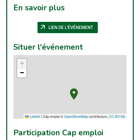
En savoir plus
arrow_outward
(NOUVELLE FENÊTRE)
LIEN DE L'ÉVÉNEMENT
Situer l'événement
+
−
Leaflet
|
Cap emploi ©
OpenStreetMap
contributors,
CC-BY-SA
Participation Cap emploi