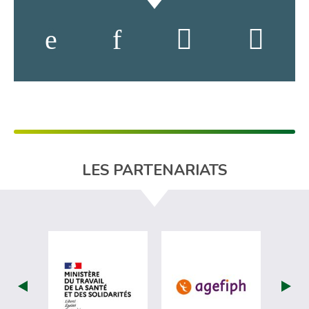
LES PARTENARIATS
visiter les site de Ministère du travail (
visiter les si